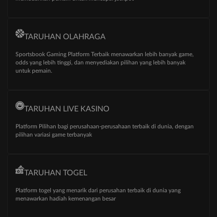
TARUHAN OLAHRAGA
Sportsbook Gaming Platform Terbaik menawarkan lebih banyak game,
odds yang lebih tinggi, dan menyediakan pilihan yang lebih banyak
untuk pemain.
TARUHAN LIVE KASINO
Platform Pilihan bagi perusahaan-perusahaan terbaik di dunia, dengan
pilihan variasi game terbanyak
TARUHAN TOGEL
Platform togel yang menarik dari perusahan terbaik di dunia yang
menawarkan hadiah kemenangan besar