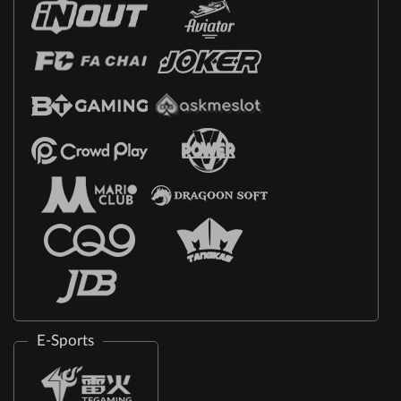
E-Sports