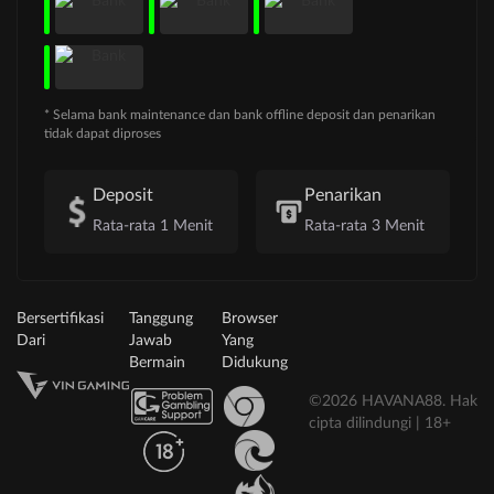
* Selama bank maintenance dan bank offline deposit dan penarikan
tidak dapat diproses
Deposit
Penarikan
Rata-rata 1 Menit
Rata-rata 3 Menit
Bersertifikasi
Tanggung
Browser
Dari
Jawab
Yang
Bermain
Didukung
©2026 HAVANA88. Hak
cipta dilindungi | 18+