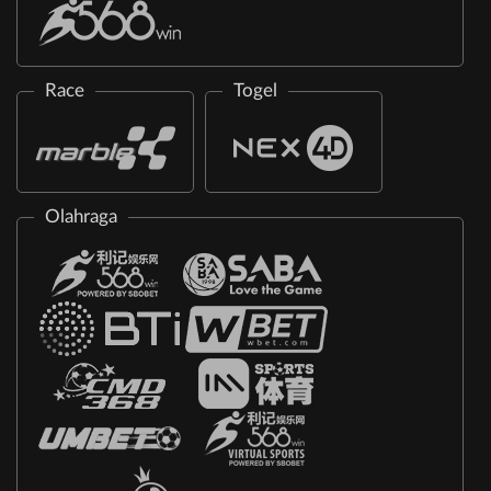
Race
Togel
Olahraga