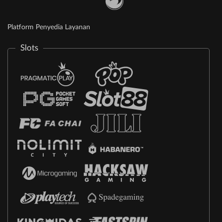
Platform Penyedia Layanan
Slots