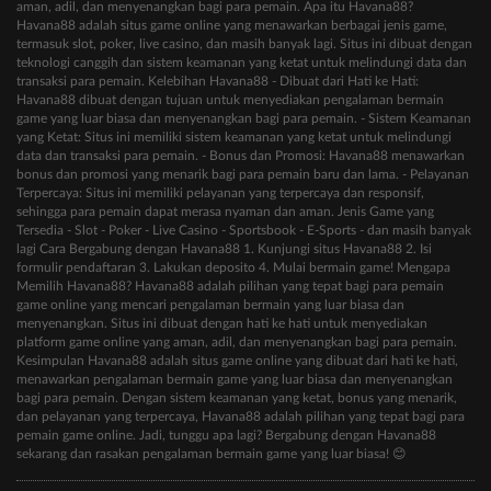
aman, adil, dan menyenangkan bagi para pemain. Apa itu Havana88?
Havana88 adalah situs game online yang menawarkan berbagai jenis game,
termasuk slot, poker, live casino, dan masih banyak lagi. Situs ini dibuat dengan
teknologi canggih dan sistem keamanan yang ketat untuk melindungi data dan
transaksi para pemain. Kelebihan Havana88 - Dibuat dari Hati ke Hati:
Havana88 dibuat dengan tujuan untuk menyediakan pengalaman bermain
game yang luar biasa dan menyenangkan bagi para pemain. - Sistem Keamanan
yang Ketat: Situs ini memiliki sistem keamanan yang ketat untuk melindungi
data dan transaksi para pemain. - Bonus dan Promosi: Havana88 menawarkan
bonus dan promosi yang menarik bagi para pemain baru dan lama. - Pelayanan
Terpercaya: Situs ini memiliki pelayanan yang terpercaya dan responsif,
sehingga para pemain dapat merasa nyaman dan aman. Jenis Game yang
Tersedia - Slot - Poker - Live Casino - Sportsbook - E-Sports - dan masih banyak
lagi Cara Bergabung dengan Havana88 1. Kunjungi situs Havana88 2. Isi
formulir pendaftaran 3. Lakukan deposito 4. Mulai bermain game! Mengapa
Memilih Havana88? Havana88 adalah pilihan yang tepat bagi para pemain
game online yang mencari pengalaman bermain yang luar biasa dan
menyenangkan. Situs ini dibuat dengan hati ke hati untuk menyediakan
platform game online yang aman, adil, dan menyenangkan bagi para pemain.
Kesimpulan Havana88 adalah situs game online yang dibuat dari hati ke hati,
menawarkan pengalaman bermain game yang luar biasa dan menyenangkan
bagi para pemain. Dengan sistem keamanan yang ketat, bonus yang menarik,
dan pelayanan yang terpercaya, Havana88 adalah pilihan yang tepat bagi para
pemain game online. Jadi, tunggu apa lagi? Bergabung dengan Havana88
sekarang dan rasakan pengalaman bermain game yang luar biasa! 😊