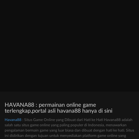
HAVANA88 : permainan online game
terlengkap,portal asli havana88 hanya di sini
Havana88
: Situs Game Online yang Dibuat dari Hati ke Hati Havana88 adalah
salah satu situs game online yang paling populer di Indonesia, menawarkan
pengalaman bermain game yang luar biasa dan dibuat dengan hati ke hati. Situs
ini didirikan dengan tujuan untuk menyediakan platform game online yang