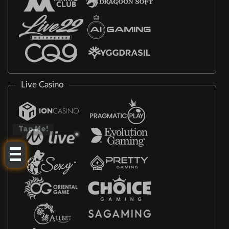
Live Casino
Tap Me!