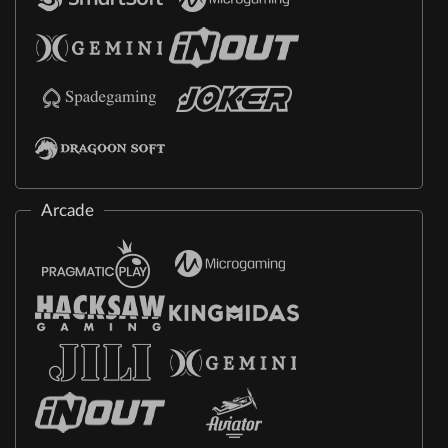
Arcade