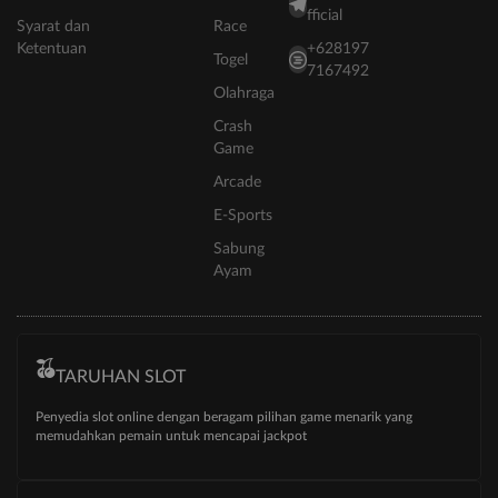
fficial
Syarat dan
Race
Ketentuan
+628197
Togel
7167492
Olahraga
Crash
Game
Arcade
E-Sports
Sabung
Ayam
TARUHAN SLOT
Penyedia slot online dengan beragam pilihan game menarik yang
memudahkan pemain untuk mencapai jackpot