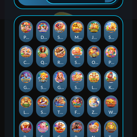
Poker Win
DJ BOOM BOOM
SUPER ELEMENTS 2
MUSCLE FORTUNE CAT
JUNGLE BANG BANG
Sugar Bang Bang 2
Chinese New Year Moreways
Queen of Inca
REVOLVER HARE
SUGAR BANG BANG PLUS
OPEN VAULT
POKER WIN 2
GOLDEN GENIE
SUPER ELEMENTS
GOLDEN IDOL
SUGAR BANG BANG
LUCKY FORTUNES
KONG ISLAND
LEGEND OF INCA
SWORD OF KING
TREASURES OF ODIN
Fortune Goddess
ZEUS
WIN WIN NEKO