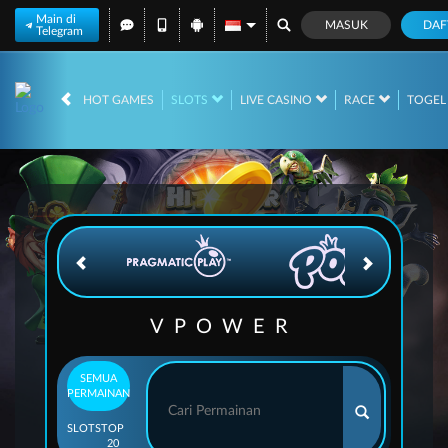
Main di
MASUK
DAF
Telegram
IDR
12,733,068,
HOT GAMES
SLOTS
LIVE CASINO
RACE
TOGE
VPOWER
SEMUA
PERMAINAN
SLOTS
TOP
20