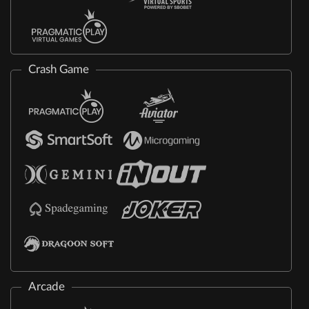
Crash Game
Arcade