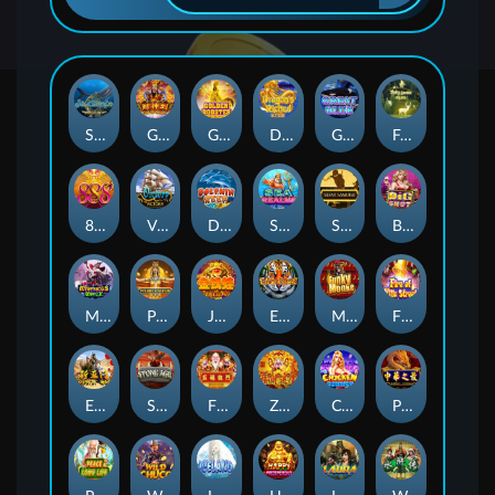
Sea World
God Of Wealth
Golden Rooster
Dragon's Riches
Great Blue
Fairy Garden
888
Victory
Dolphin Reef
Sea Realms
Samurai
Big Shot
Mysterious Witch
Pyramid Adventure
Jin Qian Wa
Eyes of Fortune
Monkey Slots
Fire of Villa Street
Emperor Gate
StoneAge
FORTUNE
Zhao Cai Jin Bao
Chjcken Djnner
Panda